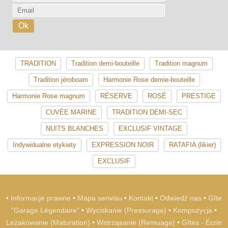
TRADITION
Tradition demi-bouteille
Tradition magnum
Tradition jéroboam
Harmonie Rose demie-bouteille
Harmonie Rose magnum
RÉSERVE
ROSÉ
PRESTIGE
CUVÉE MARINE
TRADITION DEMI-SEC
NUITS BLANCHES
EXCLUSIF VINTAGE
Indywidualne etykiety
EXPRESSION NOIR
RATAFIA (likier)
EXCLUSIF
•
Informacje prawne
•
Mapa serwisu
•
Kontakt
•
Odwiedź nas
•
Gîte
"Garage Légendaire"
•
Wyciskanie (Pressurage)
•
Kompozycja
•
Leżakowanie (Maturation)
•
Wstrząsanie (Remuage)
•
Gîtes - Écrin