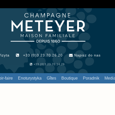
izyta
+33 (0)3.23.70.26.20
Napisz do nas
+33 (0)3.23.70.14.26
ir-faire
Enoturystyka
Gîtes
Boutique
Poradnik
Medi