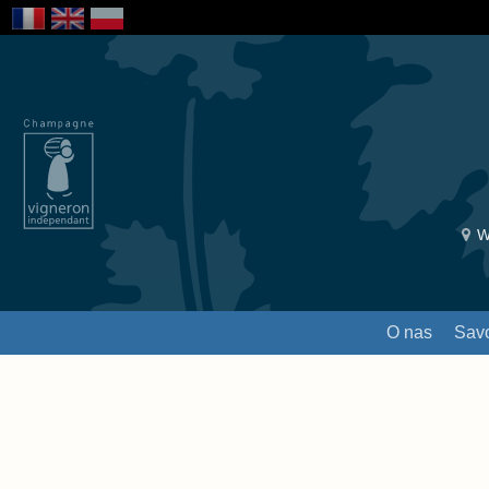
W
O nas
Savo