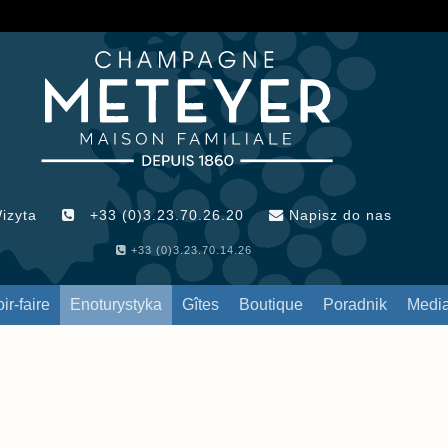
izyta
+33 (0)3.23.70.26.20
Napisz do nas
+33 (0)3.23.70.14.26
ir-faire
Enoturystyka
Gîtes
Boutique
Poradnik
Medi