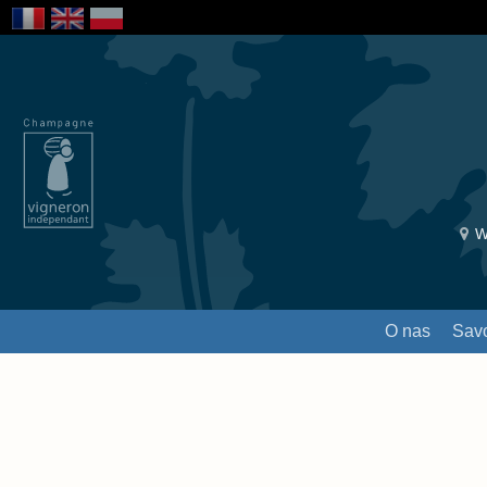
W
O nas
Savo