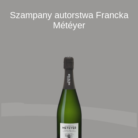
Szampany autorstwa Francka
Météyer