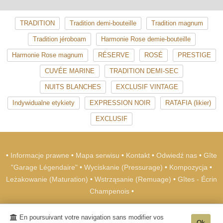
TRADITION
Tradition demi-bouteille
Tradition magnum
Tradition jéroboam
Harmonie Rose demie-bouteille
Harmonie Rose magnum
RÉSERVE
ROSÉ
PRESTIGE
CUVÉE MARINE
TRADITION DEMI-SEC
NUITS BLANCHES
EXCLUSIF VINTAGE
Indywidualne etykiety
EXPRESSION NOIR
RATAFIA (likier)
EXCLUSIF
•
Informacje prawne
•
Mapa serwisu
•
Kontakt
•
Odwiedź nas
•
Gîte
"Garage Légendaire"
•
Wyciskanie (Pressurage)
•
Kompozycja
•
Leżakowanie (Maturation)
•
Wstrząsanie (Remuage)
•
Gîtes - Écrin
Champenois
•
Champagne METEYER Père & Fils
-
39 rue de
En poursuivant votre navigation sans modifier vos
l'Europe
02850
Trélou sur Marne
Ok