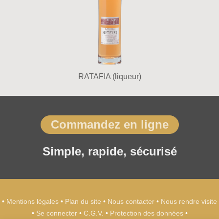
RATAFIA (liqueur)
Commandez en ligne
Simple, rapide, sécurisé
•
Mentions légales
•
Plan du site
•
Nous contacter
•
Nous rendre visite
•
Se connecter
•
C.G.V.
•
Protection des données
•