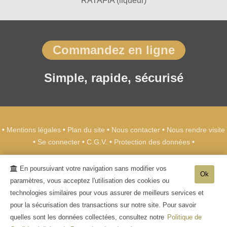
RATAFIA (liqueur)
Commandez en ligne
Simple, rapide, sécurisé
•
Mentions légales
•
Plan du site
•
Nous contacter
•
Nous rendre visite
•
Se connecter
•
C.G.V.
•
Protection des données
•
Champagne METEYER Père & Fils
-
39 rue de
En poursuivant votre navigation sans modifier vos
l'Europe
02850
Trélou sur Marne
Ok
paramètres, vous acceptez l'utilisation des cookies ou
Tél. +33 (0)3 23 70 26 20
technologies similaires pour vous assurer de meilleurs services et
- L'abus d'alcool est dangereux pour la santé, sachez consommer avec
pour la sécurisation des transactions sur notre site. Pour savoir
modération. La vente d'alcool aux mineurs de moins de 18 ans est interdite. -
quelles sont les données collectées, consultez notre
Politique de