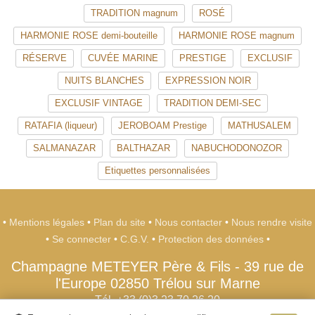
TRADITION magnum
ROSÉ
HARMONIE ROSE demi-bouteille
HARMONIE ROSE magnum
RÉSERVE
CUVÉE MARINE
PRESTIGE
EXCLUSIF
NUITS BLANCHES
EXPRESSION NOIR
EXCLUSIF VINTAGE
TRADITION DEMI-SEC
RATAFIA (liqueur)
JEROBOAM Prestige
MATHUSALEM
SALMANAZAR
BALTHAZAR
NABUCHODONOZOR
Etiquettes personnalisées
•
Mentions légales
•
Plan du site
•
Nous contacter
•
Nous rendre visite
•
Se connecter
•
C.G.V.
•
Protection des données
•
Champagne METEYER Père & Fils
-
39 rue de
l'Europe
02850
Trélou sur Marne
Tél. +33 (0)3 23 70 26 20