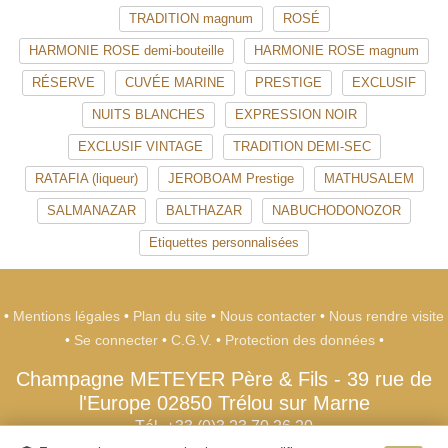
TRADITION magnum
ROSÉ
HARMONIE ROSE demi-bouteille
HARMONIE ROSE magnum
RÉSERVE
CUVÉE MARINE
PRESTIGE
EXCLUSIF
NUITS BLANCHES
EXPRESSION NOIR
EXCLUSIF VINTAGE
TRADITION DEMI-SEC
RATAFIA (liqueur)
JEROBOAM Prestige
MATHUSALEM
SALMANAZAR
BALTHAZAR
NABUCHODONOZOR
Etiquettes personnalisées
•
Mentions légales
•
Plan du site
•
Nous contacter
•
Nous rendre visite
•
Se connecter
•
C.G.V.
•
Protection des données
•
Champagne METEYER Père & Fils
-
39 rue de
l'Europe
02850
Trélou sur Marne
Tél. +33 (0)3 23 70 26 20