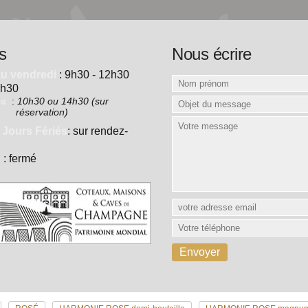
s
Nous écrire
au vendredi
: 9h30 - 12h30
7h30
es
:
10h30 ou 14h30 (sur
réservation)
 Jours Fériés
: sur rendez-
e
: fermé