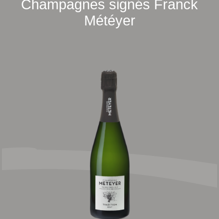
Champagnes signés Franck
Météyer