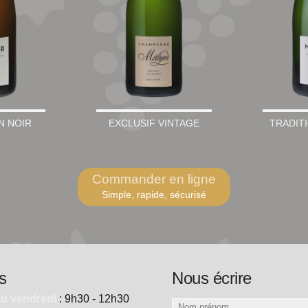
N NOIR
EXCLUSIF VINTAGE
TRADIT
Commander en ligne
Simple, rapide, sécurisé
s
Nous écrire
au vendredi
: 9h30 - 12h30