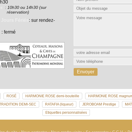
7h30
es
:
10h30 ou 14h30 (sur
réservation)
 Jours Fériés
: sur rendez-
e
: fermé
ROSÉ
HARMONIE ROSE demi-bouteille
HARMONIE ROSE magnu
TRADITION DEMI-SEC
RATAFIA (liqueur)
JEROBOAM Prestige
MA
Etiquettes personnalisées