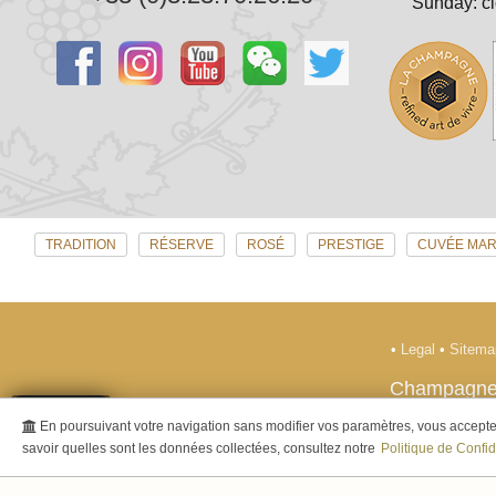
Sunday: c
TRADITION
RÉSERVE
ROSÉ
PRESTIGE
CUVÉE MAR
•
Legal
•
Sitem
Champagne
En poursuivant votre navigation sans modifier vos paramètres, vous acceptez 
- Alcohol abuse is dan
savoir quelles sont les données collectées, consultez notre
Politique de Confid