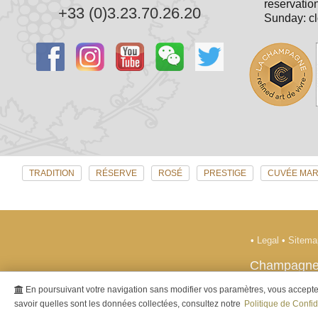
reservatio
+33 (0)3.23.70.26.20
Sunday: c
TRADITION
RÉSERVE
ROSÉ
PRESTIGE
CUVÉE MAR
•
Legal
•
Sitem
Champagne
En poursuivant votre navigation sans modifier vos paramètres, vous acceptez 
- Alcohol abuse is dan
savoir quelles sont les données collectées, consultez notre
Politique de Confid