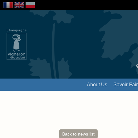
About Us
Savoir-Fai
Back to news list