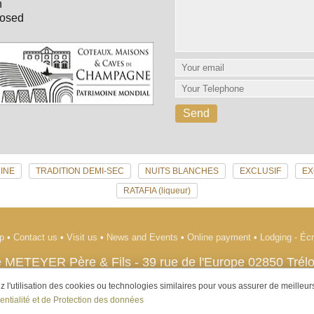
n
losed
INE
TRADITION DEMI-SEC
NUITS BLANCHES
EXCLUSIF
EX
RATAFIA (liqueur)
ap
•
Contact us
•
Visit us
•
News and Events
•
Online payment
•
Lodging - É
 METEYER Père & Fils
-
39 rue de l'Europe
02850
Trél
Tél. +33 (0)3 23 70 26 20
l'utilisation des cookies ou technologies similaires pour vous assurer de meilleurs 
gerous for health, consume in moderation. The sale of alcohol to minors under the ag
entialité et de Protection des données