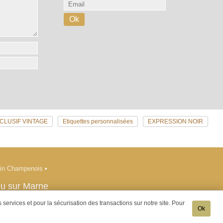
CLUSIF VINTAGE
Etiquettes personnalisées
EXPRESSION NOIR
crin Champenois
•
ou sur Marne
services et pour la sécurisation des transactions sur notre site. Pour
Ok
e of 18 is prohibited -