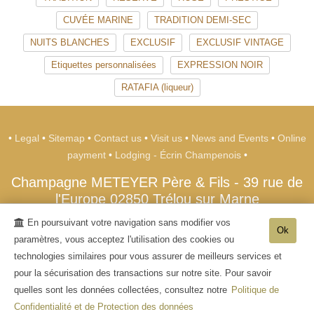
CUVÉE MARINE
TRADITION DEMI-SEC
NUITS BLANCHES
EXCLUSIF
EXCLUSIF VINTAGE
Etiquettes personnalisées
EXPRESSION NOIR
RATAFIA (liqueur)
•
Legal
•
Sitemap
•
Contact us
•
Visit us
•
News and Events
•
Online
payment
•
Lodging - Écrin Champenois
•
Champagne METEYER Père & Fils
-
39 rue de
l'Europe
02850
Trélou sur Marne
Tél. +33 (0)3 23 70 26 20
En poursuivant votre navigation sans modifier vos
Ok
paramètres, vous acceptez l'utilisation des cookies ou
- Alcohol abuse is dangerous for health, consume in moderation. The sale of
technologies similaires pour vous assurer de meilleurs services et
alcohol to minors under the age of 18 is prohibited -
pour la sécurisation des transactions sur notre site. Pour savoir
quelles sont les données collectées, consultez notre
Politique de
© 2003-2026 Champagne METEYER Père & Fils -
Réalisation enovanet
-
Moteur
Confidentialité et de Protection des données
eChampagne
- 3 visiteurs connectés.