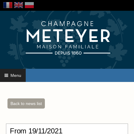
Menu
Back to news list
From
19/11/2021