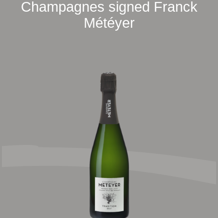
Champagnes signed Franck
Météyer