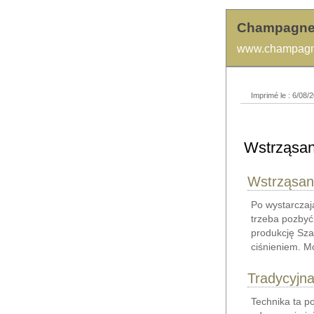
Champagne
www.champagn
Imprimé le : 6/08/2
Wstrząsan
Wstrząsan
Po wystarczaj
trzeba pozbyć
produkcję Sza
ciśnieniem. M
Tradycyjn
Technika ta p