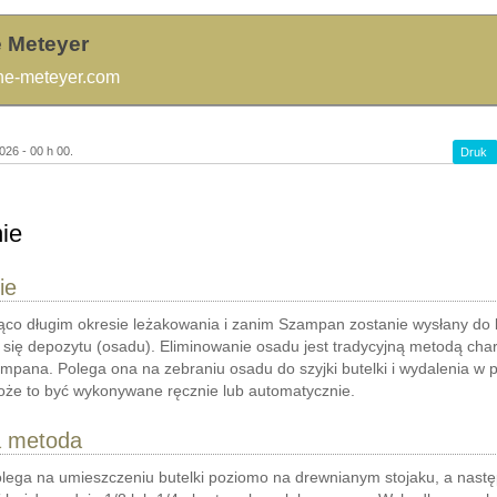
 Meteyer
e-meteyer.com
026 - 00 h 00.
Druk
ie
ie
ąco długim okresie leżakowania i zanim Szampan zostanie wysłany do k
 się depozytu (osadu). Eliminowanie osadu jest tradycyjną metodą cha
mpana. Polega ona na zebraniu osadu do szyjki butelki i wydalenia w 
oże to być wykonywane ręcznie lub automatycznie.
a metoda
olega na umieszczeniu butelki poziomo na drewnianym stojaku, a nastę