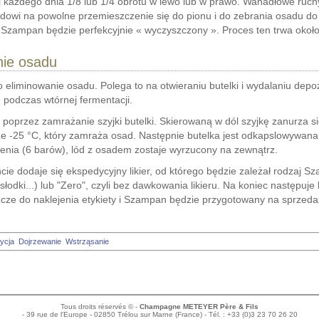
j każdego dnia 1/8 lub 1/4 obrotu w lewo lub w prawo. Wahadłowe ruc
dowi na powolne przemieszczenie się do pionu i do zebrania osadu do s
Szampan będzie perfekcyjnie « wyczyszczony ». Proces ten trwa około
nie osadu
o eliminowanie osadu. Polega to na otwieraniu butelki i wydalaniu depoz
 podczas wtórnej fermentacji.
 poprzez zamrażanie szyjki butelki. Skierowaną w dól szyjkę zanurza s
e -25 °C, który zamraża osad. Następnie butelka jest odkapslowywana
enia (6 barów), lód z osadem zostaje wyrzucony na zewnątrz.
e dodaje się ekspedycyjny likier, od którego będzie zależał rodzaj 
słodki...) lub "Zero", czyli bez dawkowania likieru. Na koniec następuje
zcze do naklejenia etykiety i Szampan będzie przygotowany na sprzeda
ycja
Dojrzewanie
Wstrząsanie
Tous droits réservés © -
Champagne METEYER Père & Fils
- 39 rue de l'Europe - 02850 Trélou sur Marne (France) - Tél. : +33 (0)3 23 70 26 20