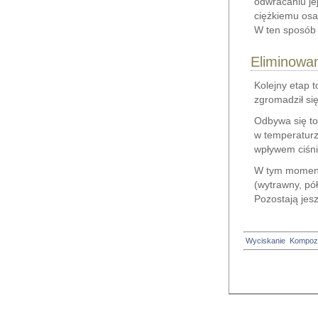
odwracaniu je
ciężkiemu osa
W ten sposób 
Eliminowa
Kolejny etap t
zgromadził się
Odbywa się to
w temperaturz
wpływem ciśni
W tym momenci
(wytrawny, pół
Pozostają jes
Wyciskanie
Kompoz