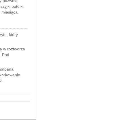
hy pozwolą
zyjki butelki.
 miesiąca.
ytu, który
ię w roztworze
. Pod
Szampana
 korkowanie.
ż.