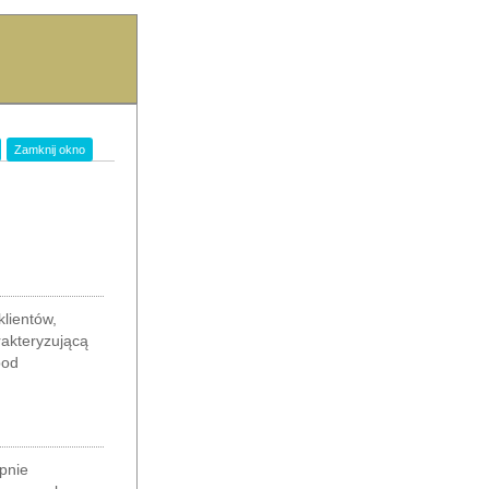
Zamknij okno
lientów,
rakteryzującą
pod
pnie