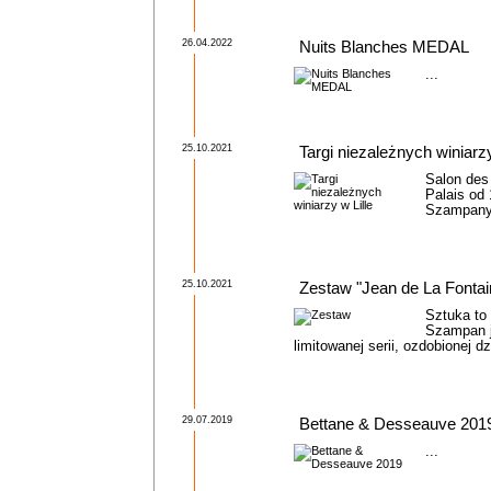
26.04.2022
Nuits Blanches MEDAL
...
25.10.2021
Targi niezależnych winiarzy
Salon des
Palais od
Szampany 
25.10.2021
Zestaw "Jean de La Fontai
Sztuka t
Szampan j
limitowanej serii, ozdobionej dz
29.07.2019
Bettane & Desseauve 201
...